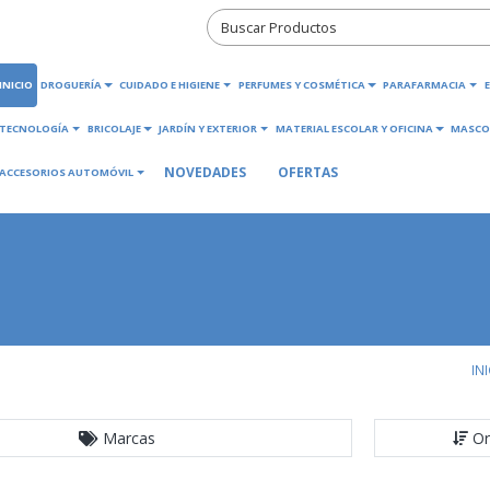
INICIO
DROGUERÍA
CUIDADO E HIGIENE
PERFUMES Y COSMÉTICA
PARAFARMACIA
TECNOLOGÍA
BRICOLAJE
JARDÍN Y EXTERIOR
MATERIAL ESCOLAR Y OFICINA
MASCO
NOVEDADES
OFERTAS
ACCESORIOS AUTOMÓVIL
IN
Marcas
Or