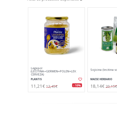
Legepol
Sojicina (lecitina s
(LECITINA+GERMEN+POLEN+LEV.
CERVEZA)
PLANTIS
MAESE HERBARIO
11,21€
18,14€
- 10%
12,45€
20,15€