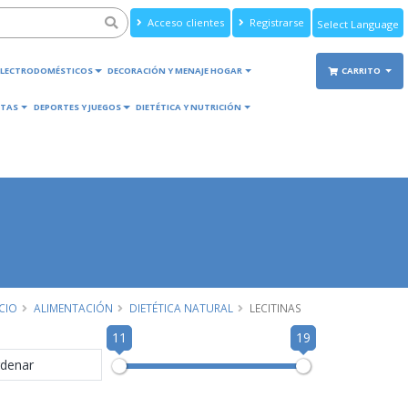
Acceso clientes
Registrarse
Powered by
Translate
ELECTRODOMÉSTICOS
DECORACIÓN Y MENAJE HOGAR
CARRITO
TAS
DEPORTES Y JUEGOS
DIETÉTICA Y NUTRICIÓN
ICIO
ALIMENTACIÓN
DIETÉTICA NATURAL
LECITINAS
11
19
denar