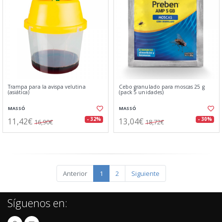
Trampa para la avispa velutina
Cebo granulado para moscas 25 g
(asiática)
(pack 5 unidades)
MASSÓ
MASSÓ
11,42€
13,04€
- 32%
- 30%
16,90€
18,72€
Anterior
1
2
Siguiente
Síguenos en: