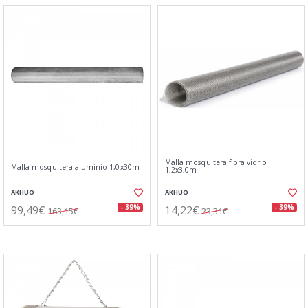
Malla mosquitera fibra vidrio
Malla mosquitera aluminio 1,0x30m
1,2x3,0m
AKHUO
AKHUO
99,49€
14,22€
- 39%
- 39%
163,15€
23,31€