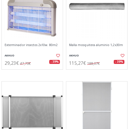
Exterminador insectos 2x10w. 80m2
Malla mosquitera aluminio 1,2x30m
AKHUO
AKHUO
29,23€
115,27€
- 39%
- 39%
47,70€
188,07€