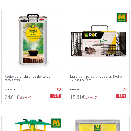
Aceite de enebro repelente de
Jaula trampa para roedores, 30,5 x
serpientes 1 l
12,7 x 12,7 cm
MASSÓ
MASSÓ
24,01€
15,61€
- 33%
- 33%
35,77€
23,22€