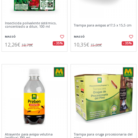
Insecticida polivalente sistémico,
Trampa para avispas ø17,5 x 15,5 cm
concentrado a diluir, 100 ml
MASSÓ
MASSÓ
12,26€
10,35€
- 35%
- 35%
18,78€
15,86€
Atrayente para avispa velutina
Trampa para oruga procesionaria del
(asiática) 190 ml
pino