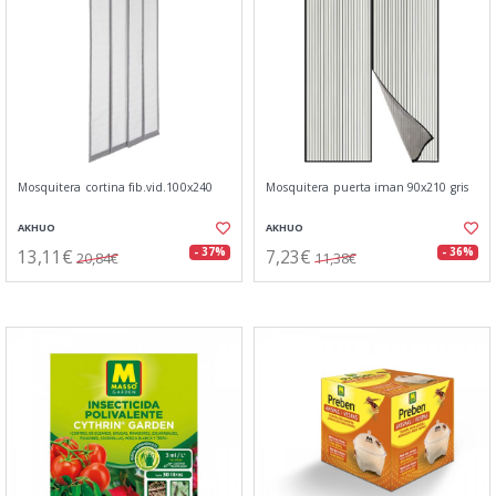
Mosquitera cortina fib.vid.100x240
Mosquitera puerta iman 90x210 gris
AKHUO
AKHUO
13,11€
7,23€
- 37%
- 36%
20,84€
11,38€