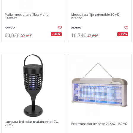
Malla mosquitera fibra vidrio
Mosquitera fija extensible 50x40
1,0x30m
bronce
AKHUO
AKHUO
60,02€
10,74€
- 40%
- 39%
99,41€
17,61€
Lampara led solar matainsectos 7w.
Exterminador insectos 2x20w. 150m2
25m2