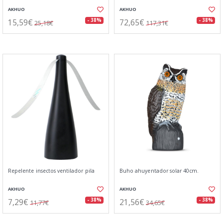
AKHUO
AKHUO
15,59€
72,65€
- 38%
- 38%
25,18€
117,31€
Repelente insectos ventilador pila
Buho ahuyentador solar 40cm.
AKHUO
AKHUO
7,29€
21,56€
- 38%
- 38%
11,77€
34,65€