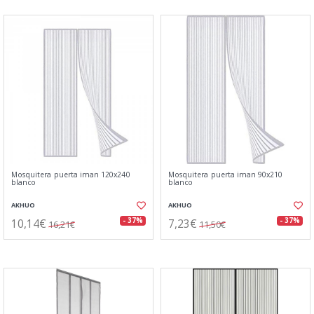
Mosquitera puerta iman 120x240
Mosquitera puerta iman 90x210
blanco
blanco
AKHUO
AKHUO
10,14€
7,23€
- 37%
- 37%
16,21€
11,50€