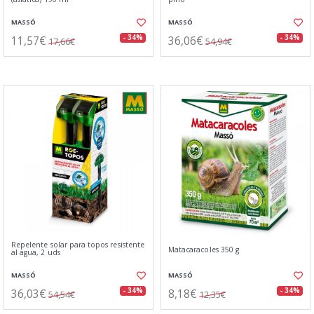
MASSÓ
MASSÓ
11,57€
36,06€
- 34%
- 34%
17,66€
54,94€
Repelente solar para topos resistente
Matacaracoles 350 g
al agua, 2 uds
MASSÓ
MASSÓ
36,03€
8,18€
- 34%
- 34%
54,54€
12,35€