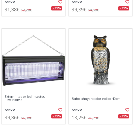
AKHUO
AKHUO
31,88€
39,39€
- 39%
- 39%
52,28€
64,59€
Exterminador led insectos
Buho ahuyentador eolico 40cm.
16w.150m2
AKHUO
AKHUO
39,86€
13,25€
- 39%
- 39%
65,36€
21,73€