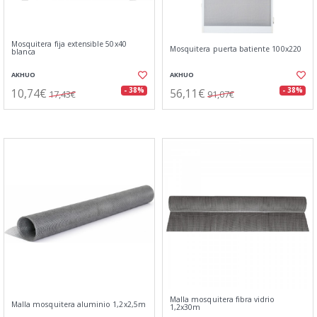
Mosquitera fija extensible 50x40
Mosquitera puerta batiente 100x220
blanca
AKHUO
AKHUO
10,74€
56,11€
- 38%
- 38%
17,43€
91,07€
Malla mosquitera fibra vidrio
Malla mosquitera aluminio 1,2x2,5m
1,2x30m