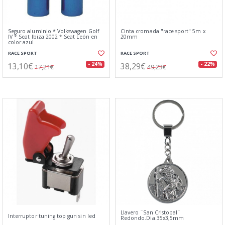
Seguro aluminio * Volkswagen Golf
Cinta cromada "race sport" 5m x
IV * Seat Ibiza 2002 * Seat León en
20mm
color azul
RACE SPORT
RACE SPORT
13,10€
38,29€
- 24%
- 22%
17,21€
49,23€
Llavero ¨San Cristobal¨
Interruptor tuning top gun sin led
Redondo.Dia.35x3,5mm