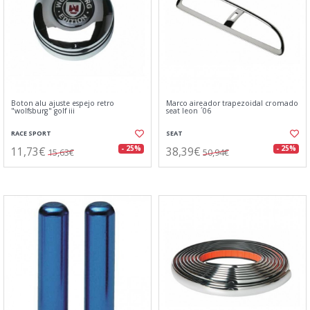
Boton alu ajuste espejo retro
Marco aireador trapezoidal cromado
"wolfsburg" golf iii
seat leon ´06
RACE SPORT
SEAT
11,73€
38,39€
- 25%
- 25%
15,63€
50,94€