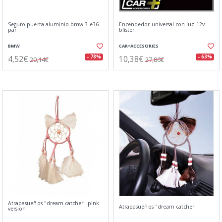
Seguro puerta aluminio bmw 3 e36.
Encendedor universal con luz 12v
par
blíster
BMW
CAR+ACCESORIES
4,52€
10,38€
- 78%
- 63%
20,14€
27,86€
Atrapasueños "dream catcher" pink
Atrapasueños "dream catcher"
version