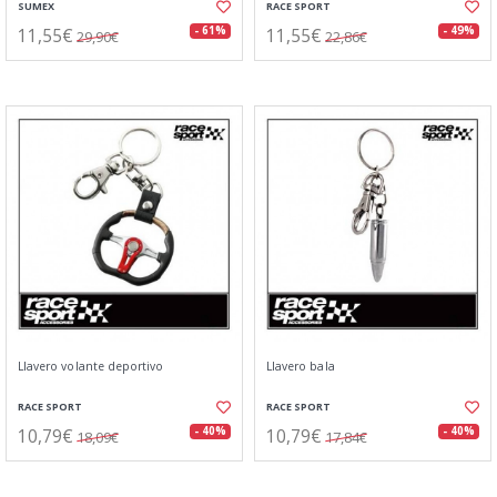
SUMEX
RACE SPORT
11,55€
11,55€
- 61%
- 49%
29,90€
22,86€
Llavero volante deportivo
Llavero bala
RACE SPORT
RACE SPORT
10,79€
10,79€
- 40%
- 40%
18,09€
17,84€