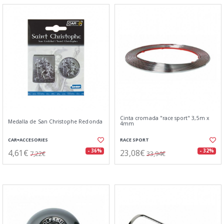
Cinta cromada "race sport" 3,5m x
Medalla de San Christophe Redonda
4mm
CAR+ACCESORIES
RACE SPORT
4,61€
23,08€
- 36%
- 32%
7,22€
33,94€