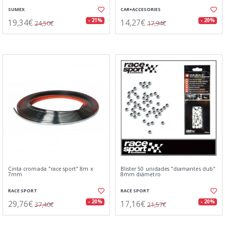
SUMEX
CAR+ACCESORIES
19,34€
14,27€
- 21%
- 20%
24,50€
17,94€
Cinta cromada "race sport" 8m x
Blister 50 unidades "diamantes dub"
7mm
8mm diámetro
RACE SPORT
RACE SPORT
29,76€
17,16€
- 20%
- 20%
37,40€
21,57€