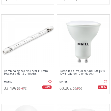
Bomb.halog.eco r7s.lineal 118mm.
Bomb.led dicroica al.fund.120ºgu10
80w. (caja de 12 unidades)
10w.f (caja de 10 unidades)
MATEL
MATEL
33,49€
60,20€
- 40%
- 40%
55,47€
99,70€