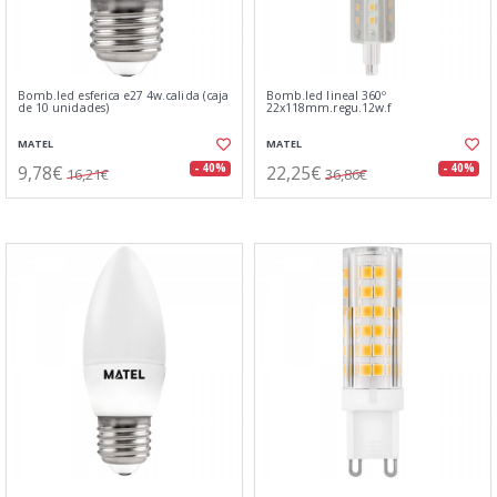
Bomb.led esferica e27 4w.calida (caja
Bomb.led lineal 360º
de 10 unidades)
22x118mm.regu.12w.f
MATEL
MATEL
9,78€
22,25€
- 40%
- 40%
16,21€
36,86€