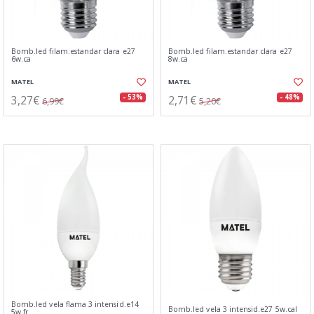
Bomb.led filam.estandar clara e27
Bomb.led filam.estandar clara e27
6w.ca
8w.ca
MATEL
MATEL
3,27€
2,71€
- 53%
- 48%
6,99€
5,20€
Bomb.led vela flama 3 intensid.e14
Bomb.led vela 3 intensid.e27 5w.cal
5w.fr