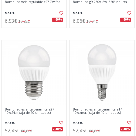
Bomb.led vela regulable e27 7w.fria
Bomb.led g9 230v. 8w. 360º neutra
MATEL
MATEL
6,53€
6,06€
- 40%
- 40%
10,82€
10,04€
Bomb.led esferica ceramica e27
Bomb.led esferica ceramica e14
10w.fria (caja de 10 unidades)
10w.neu. (caja de 10 unidades)
MATEL
MATEL
52,45€
52,45€
- 40%
- 40%
86,88€
86,88€