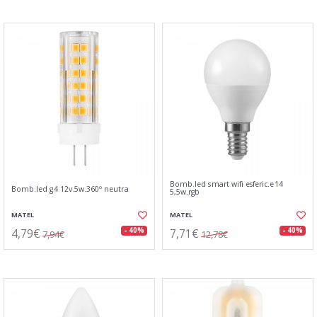
Bomb.led smart wifi esferic.e14
Bomb.led g4 12v.5w.360º neutra
5,5w.rgb
MATEL
MATEL
4,79€
7,71€
- 40%
- 40%
7,94€
12,78€