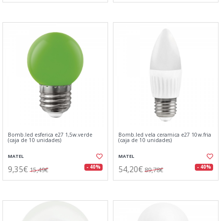
Bomb.led esferica e27 1,5w.verde
Bomb.led vela ceramica e27 10w.fria
(caja de 10 unidades)
(caja de 10 unidades)
MATEL
MATEL
9,35€
54,20€
- 40%
- 40%
15,49€
89,78€