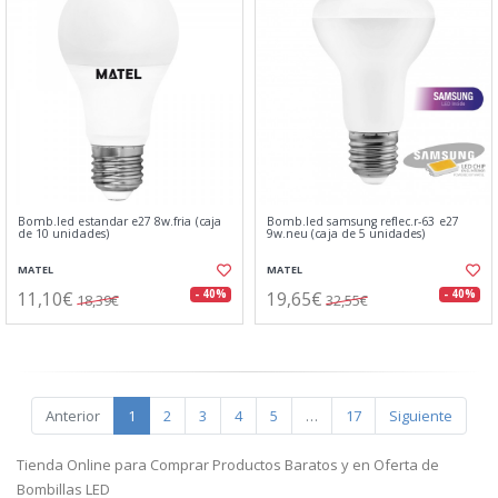
Bomb.led estandar e27 8w.fria (caja
Bomb.led samsung reflec.r-63 e27
de 10 unidades)
9w.neu (caja de 5 unidades)
MATEL
MATEL
11,10€
19,65€
- 40%
- 40%
18,39€
32,55€
Anterior
1
2
3
4
5
…
17
Siguiente
Tienda Online para Comprar Productos Baratos y en Oferta de
Bombillas LED