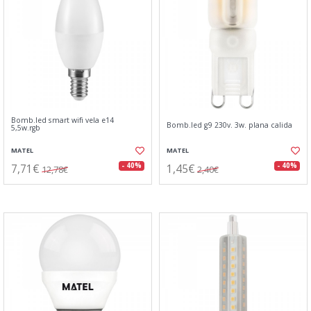
Bomb.led smart wifi vela e14
Bomb.led g9 230v. 3w. plana calida
5,5w.rgb
MATEL
MATEL
7,71€
1,45€
- 40%
- 40%
12,78€
2,40€