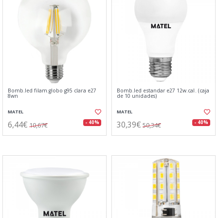
Bomb.led filam.globo g95 clara e27
Bomb.led estandar e27 12w.cal. (caja
8wn
de 10 unidades)
MATEL
MATEL
6,44€
30,39€
- 40%
- 40%
10,67€
50,34€