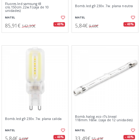
Fluores.led samsung t8
Bomb.led g9 230v. 7w. plana neutra
cris.150cm.22w.f (caja de 10
unidades)
MATEL
MATEL
85,91€
5,84€
- 40%
- 40%
142,30€
9,68€
Bomb.halog.eco r7s.lineal
Bomb.led g9 230v. 7w. plana calida
118mm.160w. (caja de 12 unidades)
MATEL
MATEL
5,84€
33,49€
- 40%
- 40%
9,68€
55,47€