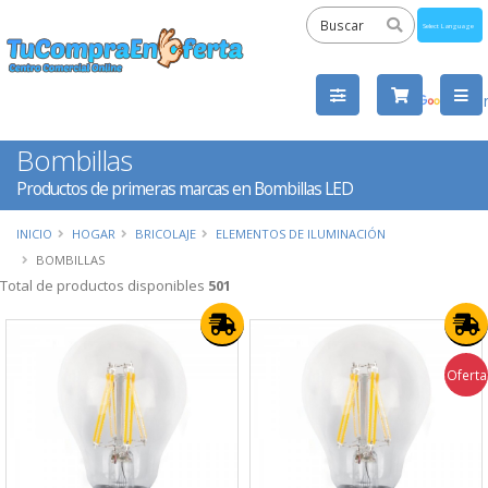
Powered
by
Tra
Bombillas
Productos de primeras marcas en Bombillas LED
INICIO
HOGAR
BRICOLAJE
ELEMENTOS DE ILUMINACIÓN
BOMBILLAS
Total de productos disponibles
501
Oferta