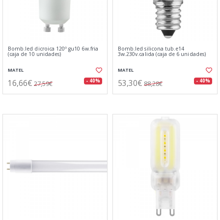
Bomb.led dicroica 120º gu10 6w.fria
Bomb.led silicona tub.e14
(caja de 10 unidades)
3w.230v.calida (caja de 6 unidades)
MATEL
MATEL
16,66€
53,30€
- 40%
- 40%
27,59€
88,28€